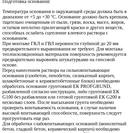
Подготовка основания:
Температура основания и окружающей среды должна быть в
диапазоне от +5 до +30 °С. Основание должно быть крепким,
тщательно очищенным от пыли, грязи, воска, масел, жиров,
остатков неплотно прилегающей краски и других веществ,
способных ослабить сцепление клеевого раствора с
основанием.
При монтаже ГКЛ и ГВЛ неровности глубиной до 20 мм
предварительного выравнивания не требуют. Для монтажа
теплоизоляционных материалов поверхность рекомендуется
предварительно выровнять штукатурками на гипсовой
основе.
Перед нанесением раствора на сильновпитывающие
основания (газобетон, пенобетон, силикатный кирпич,
шлакобетонные и керамзитобетонные блоки) необходимо
обработать основание грунтовкой ЕК PROFGRUND,
разбавленной согласно инструкции, либо грунтовкой ЕК
G100 без разбавления или готовой грунтовкой ЕК G200 в
несколько слоев. После высыхания грунта необходимо
проверить впитываемость основания, в случае наличия
высокой впитывающей способности, поверхность следует
прогрунтовать еще раз.
Для обработки слабовпитывающих оснований (монолитный
бетон, гладкий бетон, керамический кирпич) необходимо