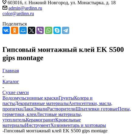
603016, г. Нижний Новгород, ул. Монастырка, д. 18
admin@ardinn.ru
color@ardinn.ru
Поделиться
Гипсовый монтажный клей EK S500
gips montage
Главная
-
Каталог
-
Сухие смеси
Водоэмульсионные краски
Грунты
Колера и
пасты
Декоративные материалы
Антисептики, масла,
пропитки
Лаки
Эмали
Растворители
Шпатлевки готовые
Пены,
герметики, клеи
Листовые материалы,
утеплитель
Керамогранит
Кровельные
материалы
Инструмент
Хозинвентарь и хозтовары
-
Гипсовый монтажный клей EK S500 gips montage