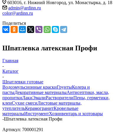
603016, г. Нижний Новгород, ул. Монастырка, д. 18
admin@ardinn.ru
color@ardinn.ru
Поделиться
Шпатлевка латексная Профи
Главная
-
Каталог
-
Шпатлевки готовые
Водоэмульсионные краски
Грунты
Колера и
пасты
Декоративные материалы
Антисептики, масла,
пропитки
Лаки
Эмали
Растворители
Пены, герметики,
клеи
Сухие смеси
Листовые материалы,
утеплитель
Керамогранит
Кровельные
материалы
Инструмент
Хозинвентарь и хозтовары
-
Шпатлевка латексная Профи
Артикул:
700001291