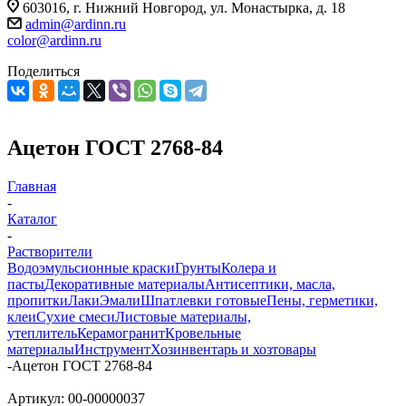
603016, г. Нижний Новгород, ул. Монастырка, д. 18
admin@ardinn.ru
color@ardinn.ru
Поделиться
Ацетон ГОСТ 2768-84
Главная
-
Каталог
-
Растворители
Водоэмульсионные краски
Грунты
Колера и
пасты
Декоративные материалы
Антисептики, масла,
пропитки
Лаки
Эмали
Шпатлевки готовые
Пены, герметики,
клеи
Сухие смеси
Листовые материалы,
утеплитель
Керамогранит
Кровельные
материалы
Инструмент
Хозинвентарь и хозтовары
-
Ацетон ГОСТ 2768-84
Артикул:
00-00000037