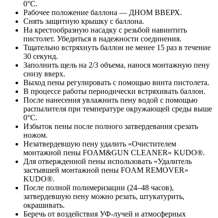
0°С.
Рабочее положение баллона — ДНОМ ВВЕРХ.
Снять защитную крышку с баллона.
На крестообразную насадку с резьбой навинтить
пистолет. Убедиться в надежности соединения.
Тщательно встряхнуть баллон не менее 15 раз в течение
30 секунд.
Заполнить щель на 2/3 объема, нанося монтажную пену
снизу вверх.
Выход пены регулировать с помощью винта пистолета.
В процессе работы периодически встряхивать баллон.
После нанесения увлажнить пену водой с помощью
распылителя при температуре окружающей среды выше
0°С.
Избыток пены после полного затвердевания срезать
ножом.
Незатвердевшую пену удалить «Очистителем
монтажной пены FOAM&GUN CLEANER» KUDO®.
Для отвержденной пены использовать «Удалитель
застывшей монтажной пены FOAM REMOVER»
KUDO®.
После полной полимеризации (24–48 часов),
затвердевшую пену можно резать, штукатурить,
окрашивать.
Беречь от воздействия УФ-лучей и атмосферных