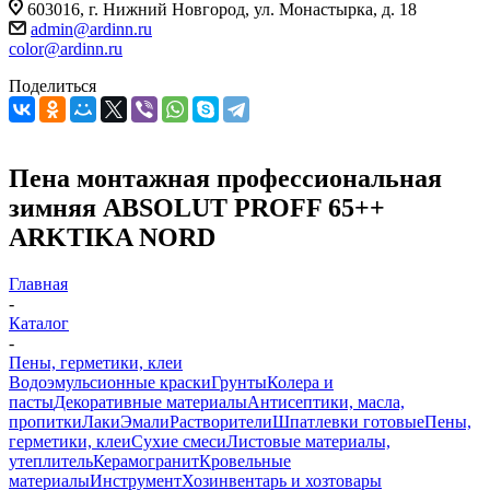
603016, г. Нижний Новгород, ул. Монастырка, д. 18
admin@ardinn.ru
color@ardinn.ru
Поделиться
Пена монтажная профессиональная
зимняя ABSOLUT PROFF 65++
ARKTIKA NORD
Главная
-
Каталог
-
Пены, герметики, клеи
Водоэмульсионные краски
Грунты
Колера и
пасты
Декоративные материалы
Антисептики, масла,
пропитки
Лаки
Эмали
Растворители
Шпатлевки готовые
Пены,
герметики, клеи
Сухие смеси
Листовые материалы,
утеплитель
Керамогранит
Кровельные
материалы
Инструмент
Хозинвентарь и хозтовары