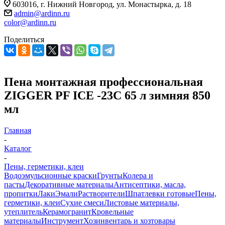
603016, г. Нижний Новгород, ул. Монастырка, д. 18
admin@ardinn.ru
color@ardinn.ru
Поделиться
Пена монтажная профессиональная
ZIGGER PF ICE -23C 65 л зимняя 850
мл
Главная
-
Каталог
-
Пены, герметики, клеи
Водоэмульсионные краски
Грунты
Колера и
пасты
Декоративные материалы
Антисептики, масла,
пропитки
Лаки
Эмали
Растворители
Шпатлевки готовые
Пены,
герметики, клеи
Сухие смеси
Листовые материалы,
утеплитель
Керамогранит
Кровельные
материалы
Инструмент
Хозинвентарь и хозтовары