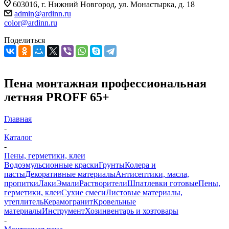
603016, г. Нижний Новгород, ул. Монастырка, д. 18
admin@ardinn.ru
color@ardinn.ru
Поделиться
Пена монтажная профессиональная
летняя PROFF 65+
Главная
-
Каталог
-
Пены, герметики, клеи
Водоэмульсионные краски
Грунты
Колера и
пасты
Декоративные материалы
Антисептики, масла,
пропитки
Лаки
Эмали
Растворители
Шпатлевки готовые
Пены,
герметики, клеи
Сухие смеси
Листовые материалы,
утеплитель
Керамогранит
Кровельные
материалы
Инструмент
Хозинвентарь и хозтовары
-