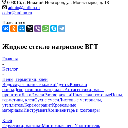
603016, г. Нижний Новгород, ул. Монастырка, д. 18
admin@ardinn.ru
color@ardinn.ru
Поделиться
Жидкое стекло натриевое ВГТ
Главная
-
Каталог
-
Пены, герметики, клеи
Водоэмульсионные краски
Грунты
Колера и
пасты
Декоративные материалы
Антисептики, масла,
пропитки
Лаки
Эмали
Растворители
Шпатлевки готовые
Пены,
герметики, клеи
Сухие смеси
Листовые материалы,
утеплитель
Керамогранит
Кровельные
материалы
Инструмент
Хозинвентарь и хозтовары
-
Клей
Герметики, мастики
Монтажная пена
Уплотнитель