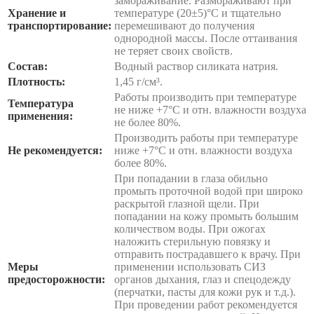
замораживание. Размораживают при
Хранение и
температуре (20±5)°С и тщательно
транспортирование:
перемешивают до получения
однородной массы. После оттаивания
не теряет своих свойств.
Состав:
Водный раствор силиката натрия.
Плотность:
1,45 г/см³.
Работы производить при температуре
Температура
не ниже +7°С и отн. влажности воздуха
применения:
не более 80%.
Производить работы при температуре
Не рекомендуется:
ниже +7°С и отн. влажности воздуха
более 80%.
При попадании в глаза обильно
промыть проточной водой при широко
раскрытой глазной щели. При
попадании на кожу промыть большим
количеством воды. При ожогах
наложить стерильную повязку и
отправить пострадавшего к врачу. При
Меры
применении использовать СИЗ
предосторожности:
органов дыхания, глаз и спецодежду
(перчатки, пасты для кожи рук и т.д.).
При проведении работ рекомендуется