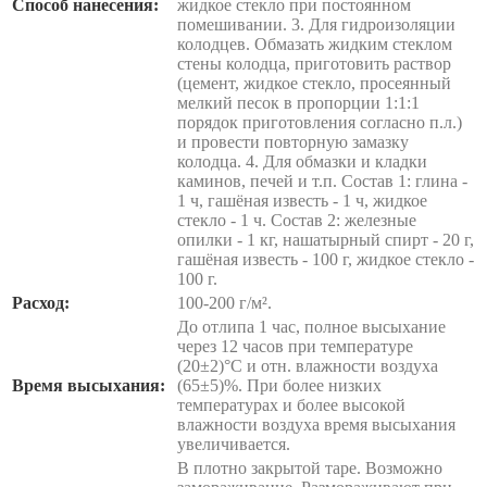
Способ нанесения:
жидкое стекло при постоянном
помешивании. 3. Для гидроизоляции
колодцев. Обмазать жидким стеклом
стены колодца, приготовить раствор
(цемент, жидкое стекло, просеянный
мелкий песок в пропорции 1:1:1
порядок приготовления согласно п.л.)
и провести повторную замазку
колодца. 4. Для обмазки и кладки
каминов, печей и т.п. Состав 1: глина -
1 ч, гашёная известь - 1 ч, жидкое
стекло - 1 ч. Состав 2: железные
опилки - 1 кг, нашатырный спирт - 20 г,
гашёная известь - 100 г, жидкое стекло -
100 г.
Расход:
100-200 г/м².
До отлипа 1 час, полное высыхание
через 12 часов при температуре
(20±2)°С и отн. влажности воздуха
Время высыхания:
(65±5)%. При более низких
температурах и более высокой
влажности воздуха время высыхания
увеличивается.
В плотно закрытой таре. Возможно