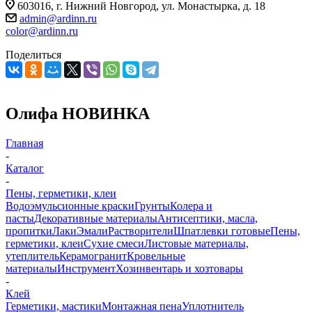
603016, г. Нижний Новгород, ул. Монастырка, д. 18
admin@ardinn.ru
color@ardinn.ru
Поделиться
Олифа НОВИНКА
Главная
-
Каталог
-
Пены, герметики, клеи
Водоэмульсионные краски
Грунты
Колера и
пасты
Декоративные материалы
Антисептики, масла,
пропитки
Лаки
Эмали
Растворители
Шпатлевки готовые
Пены,
герметики, клеи
Сухие смеси
Листовые материалы,
утеплитель
Керамогранит
Кровельные
материалы
Инструмент
Хозинвентарь и хозтовары
-
Клей
Герметики, мастики
Монтажная пена
Уплотнитель