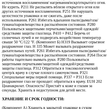
источников воспламенения/ нагревания/искр/открытого огня.
Не курить. Р211 Не распылять вблизи открытого огня или
других источников воспламенения. Р251 Не нарушать
целостности упаковки и не сжигать, даже после
использования. Р261 Избегать вдыхания пыли/дыма/газа/
тумана/паров/вещества в распылённом состоянии. Р280
Пользоваться защитными перчатками/защитной одеждой/
средствами защиты глаз/лица. P410 + P412 Беречь от
солнечных лучей и не подвергать воздействию температур
свыше 50 °C/122 °F. (Компонент Б) H319 Вызывает серьезное
раздражение глаз. H 335 Может вызывать раздражение
дыхательных путей. Р261 Избегать вдыхания пыли/дыма/газа/
тумана/паров/вещества в распылённом состоянии. Р264 После
работы тщательно вымыть руки. Р280 Пользоваться
защитными перчатками/защитной одеждой/средствами
защиты глаз/лица. P312 Обратиться в токсикологический
центр/к врачу в случае плохого самочувствия. P321
Специальные меры первой помощи. P337 + P313 Если
раздражение глаз не проходит: обратиться к врачу. EUH 202
Цианакрилат. Опасность! Пристаёт к коже и глазам за
секунды. Хранить в недоступном для детей месте.
ХРАНЕНИЕ И СРОК ГОДНОСТИ:
(Компонент А) Хранить в закрытой упаковке в сухом