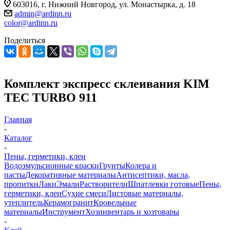
603016, г. Нижний Новгород, ул. Монастырка, д. 18
admin@ardinn.ru
color@ardinn.ru
Поделиться
Комплект экспресс склеивания KIM
TEC TURBO 911
Главная
-
Каталог
-
Пены, герметики, клеи
Водоэмульсионные краски
Грунты
Колера и
пасты
Декоративные материалы
Антисептики, масла,
пропитки
Лаки
Эмали
Растворители
Шпатлевки готовые
Пены,
герметики, клеи
Сухие смеси
Листовые материалы,
утеплитель
Керамогранит
Кровельные
материалы
Инструмент
Хозинвентарь и хозтовары
-