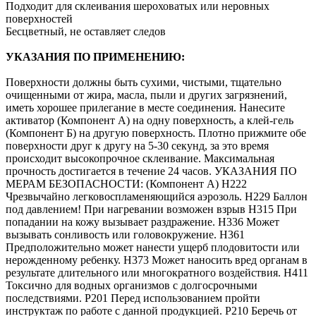
Подходит для склеивания шероховатых или неровных
поверхностей
Бесцветный, не оставляет следов
УКАЗАНИЯ ПО ПРИМЕНЕНИЮ:
Поверхности должны быть сухими, чистыми, тщательно
очищенными от жира, масла, пыли и других загрязнений,
иметь хорошее прилегание в месте соединения. Нанесите
активатор (Компонент А) на одну поверхность, а клей-гель
(Компонент Б) на другую поверхность. Плотно прижмите обе
поверхности друг к другу на 5-30 секунд, за это время
происходит высокопрочное склеивание. Максимальная
прочность достигается в течение 24 часов. УКАЗАНИЯ ПО
МЕРАМ БЕЗОПАСНОСТИ: (Компонент А) Н222
Чрезвычайно легковоспламеняющийся аэрозоль. Н229 Баллон
под давлением! При нагревании возможен взрыв Н315 При
попадании на кожу вызывает раздражение. H336 Может
вызывать сонливость или головокружение. H361
Предположительно может нанести ущерб плодовитости или
нерожденному ребенку. H373 Может наносить вред органам в
результате длительного или многократного воздействия. H411
Токсично для водных организмов с долгосрочными
последствиями. Р201 Перед использованием пройти
инструктаж по работе с данной продукцией. Р210 Беречь от