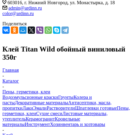
603016, г. Нижний Новгород, ул. Монастырка, д. 18
admin@ardinn.ru
color@ardinn.ru
Поделиться
Клей Titan Wild обойный виниловый
350г
Главная
-
Каталог
-
Пены, герметики, клеи
Водоэмульсионные краски
Грунты
Колера и
пасты
Декоративные материалы
Антисептики, масла,
пропитки
Лаки
Эмали
Растворители
Шпатлевки готовые
Пены,
герметики, клеи
Сухие смеси
Листовые материалы,
утеплитель
Керамогранит
Кровельные
материалы
Инструмент
Хозинвентарь и хозтовары
-