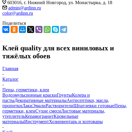
603016, г. Нижний Новгород, ул. Монастырка, д. 18
admin@ardinn.ru
color@ardinn.ru
Поделиться
Клей quality для всех виниловых и
тяжёлых обоев
Главная
-
Каталог
-
Пены, герметики, клеи
Водоэмульсионные краски
Грунты
Колера и
пасты
Декоративные материалы
Антисептики, масла,
пропитки
Лаки
Эмали
Растворители
Шпатлевки готовые
Пены,
герметики, клеи
Сухие смеси
Листовые материалы,
утеплитель
Керамогранит
Кровельные
материалы
Инструмент
Хозинвентарь и хозтовары
-