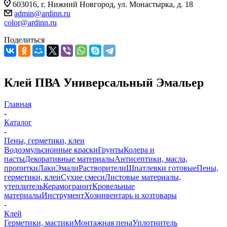
603016, г. Нижний Новгород, ул. Монастырка, д. 18
admin@ardinn.ru
color@ardinn.ru
Поделиться
Клей ПВА Универсальный Эмальер
Главная
-
Каталог
-
Пены, герметики, клеи
Водоэмульсионные краски
Грунты
Колера и
пасты
Декоративные материалы
Антисептики, масла,
пропитки
Лаки
Эмали
Растворители
Шпатлевки готовые
Пены,
герметики, клеи
Сухие смеси
Листовые материалы,
утеплитель
Керамогранит
Кровельные
материалы
Инструмент
Хозинвентарь и хозтовары
-
Клей
Герметики, мастики
Монтажная пена
Уплотнитель