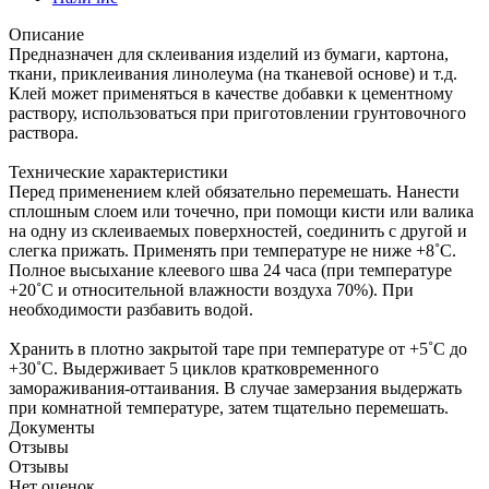
Описание
Предназначен для склеивания изделий из бумаги, картона,
ткани, приклеивания линолеума (на тканевой основе) и т.д.
Клей может применяться в качестве добавки к цементному
раствору, использоваться при приготовлении грунтовочного
раствора.
Технические характеристики
Перед применением клей обязательно перемешать. Нанести
сплошным слоем или точечно, при помощи кисти или валика
на одну из склеиваемых поверхностей, соединить с другой и
слегка прижать. Применять при температуре не ниже +8˚С.
Полное высыхание клеевого шва 24 часа (при температуре
+20˚С и относительной влажности воздуха 70%). При
необходимости разбавить водой.
Хранить в плотно закрытой таре при температуре от +5˚С до
+30˚С. Выдерживает 5 циклов кратковременного
замораживания-оттаивания. В случае замерзания выдержать
при комнатной температуре, затем тщательно перемешать.
Документы
Отзывы
Отзывы
Нет оценок