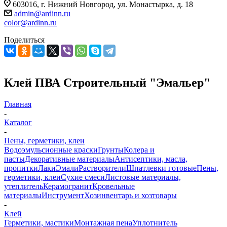
603016, г. Нижний Новгород, ул. Монастырка, д. 18
admin@ardinn.ru
color@ardinn.ru
Поделиться
Клей ПВА Строительный "Эмальер"
Главная
-
Каталог
-
Пены, герметики, клеи
Водоэмульсионные краски
Грунты
Колера и
пасты
Декоративные материалы
Антисептики, масла,
пропитки
Лаки
Эмали
Растворители
Шпатлевки готовые
Пены,
герметики, клеи
Сухие смеси
Листовые материалы,
утеплитель
Керамогранит
Кровельные
материалы
Инструмент
Хозинвентарь и хозтовары
-
Клей
Герметики, мастики
Монтажная пена
Уплотнитель