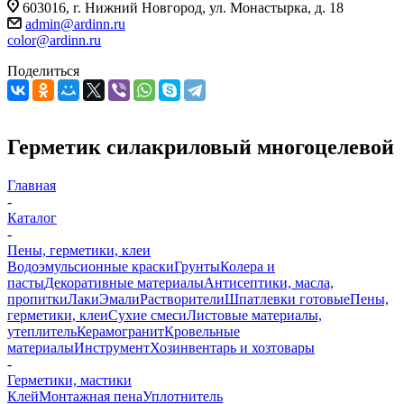
603016, г. Нижний Новгород, ул. Монастырка, д. 18
admin@ardinn.ru
color@ardinn.ru
Поделиться
Герметик силакриловый многоцелевой
Главная
-
Каталог
-
Пены, герметики, клеи
Водоэмульсионные краски
Грунты
Колера и
пасты
Декоративные материалы
Антисептики, масла,
пропитки
Лаки
Эмали
Растворители
Шпатлевки готовые
Пены,
герметики, клеи
Сухие смеси
Листовые материалы,
утеплитель
Керамогранит
Кровельные
материалы
Инструмент
Хозинвентарь и хозтовары
-
Герметики, мастики
Клей
Монтажная пена
Уплотнитель