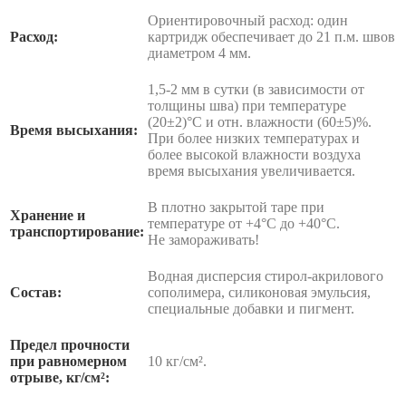
Ориентировочный расход: один
Расход:
картридж обеспечивает до 21 п.м. швов
диаметром 4 мм.
1,5-2 мм в сутки (в зависимости от
толщины шва) при температуре
(20±2)°C и отн. влажности (60±5)%.
Время высыхания:
При более низких температурах и
более высокой влажности воздуха
время высыхания увеличивается.
В плотно закрытой таре при
Хранение и
температуре от +4°С до +40°С.
транспортирование:
Не замораживать!
Водная дисперсия стирол-акрилового
Состав:
сополимера, силиконовая эмульсия,
специальные добавки и пигмент.
Предел прочности
при равномерном
10 кг/см².
отрыве, кг/см²: