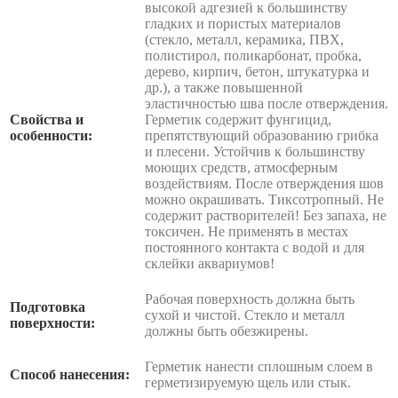
высокой адгезией к большинству
гладких и пористых материалов
(стекло, металл, керамика, ПВХ,
полистирол, поликарбонат, пробка,
дерево, кирпич, бетон, штукатурка и
др.), а также повышенной
эластичностью шва после отверждения.
Свойства и
Герметик содержит фунгицид,
особенности:
препятствующий образованию грибка
и плесени. Устойчив к большинству
моющих средств, атмосферным
воздействиям. После отверждения шов
можно окрашивать. Тиксотропный. Не
содержит растворителей! Без запаха, не
токсичен. Не применять в местах
постоянного контакта с водой и для
склейки аквариумов!
Рабочая поверхность должна быть
Подготовка
сухой и чистой. Стекло и металл
поверхности:
должны быть обезжирены.
Герметик нанести сплошным слоем в
Способ нанесения:
герметизируемую щель или стык.