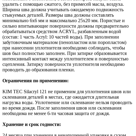
удалить с помощью сжатого, без примесей масла, воздуха.
Ширина шва должна учитывать ожидаемую подвижность
стыкуемых деталей. Размеры шва должны составлять
минимально 6х6 мм и максимально 25х20 мм. Пористые и
сильно впитывающие поверхности должны предварительно
обрабатываться средством ACRYL, разбавленным водой
(состав: 1 часть Acryl: 10 частей воды). При заполнении
забутовочным материалом (пенопластом или поропластом)
при нанесении уплотнителя необходимо соблюдать, чтобы
шов был полностью заполнен. При затирке образовывается
интенсивный контакт между уплотнителем и поверхностью
сцепления. Затирку поверхности уплотнителя необходимо
проводить до образования пленки.
Ограничения по применению:
KIM TEC Silacryl 121 не применим для уплотнения швов или
склеивания деталей в местах, где ожидается длительная
нагрузка воды. Уплотнение или склеивание нельзя проводить
во время дождя. После заполнения швов или склеивания
необходима не менее 6-ти часовая защита от дождя.
Хранение и срок годности:
24 месяца при хранении в ненарушенной упаковке в сухом