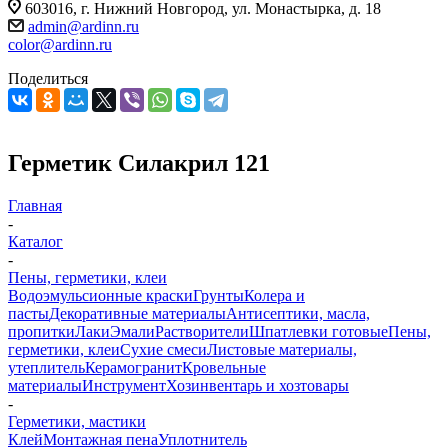
603016, г. Нижний Новгород, ул. Монастырка, д. 18
admin@ardinn.ru
color@ardinn.ru
Поделиться
Герметик Силакрил 121
Главная
-
Каталог
-
Пены, герметики, клеи
Водоэмульсионные краски
Грунты
Колера и
пасты
Декоративные материалы
Антисептики, масла,
пропитки
Лаки
Эмали
Растворители
Шпатлевки готовые
Пены,
герметики, клеи
Сухие смеси
Листовые материалы,
утеплитель
Керамогранит
Кровельные
материалы
Инструмент
Хозинвентарь и хозтовары
-
Герметики, мастики
Клей
Монтажная пена
Уплотнитель