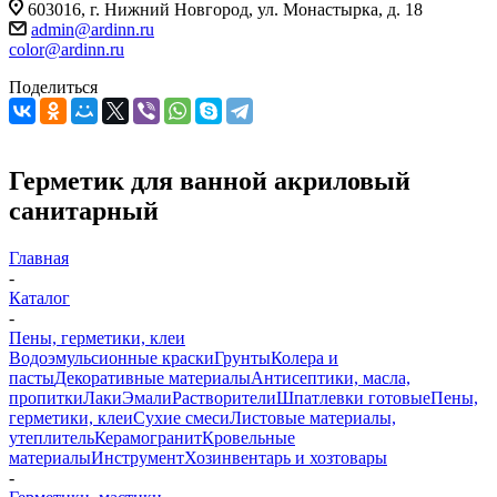
603016, г. Нижний Новгород, ул. Монастырка, д. 18
admin@ardinn.ru
color@ardinn.ru
Поделиться
Герметик для ванной акриловый
санитарный
Главная
-
Каталог
-
Пены, герметики, клеи
Водоэмульсионные краски
Грунты
Колера и
пасты
Декоративные материалы
Антисептики, масла,
пропитки
Лаки
Эмали
Растворители
Шпатлевки готовые
Пены,
герметики, клеи
Сухие смеси
Листовые материалы,
утеплитель
Керамогранит
Кровельные
материалы
Инструмент
Хозинвентарь и хозтовары
-