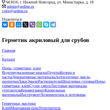
603016, г. Нижний Новгород, ул. Монастырка, д. 18
admin@ardinn.ru
color@ardinn.ru
Поделиться
Герметик акриловый для срубов
Главная
-
Каталог
-
Пены, герметики, клеи
Водоэмульсионные краски
Грунты
Колера и
пасты
Декоративные материалы
Антисептики, масла,
пропитки
Лаки
Эмали
Растворители
Шпатлевки готовые
Пены,
герметики, клеи
Сухие смеси
Листовые материалы,
утеплитель
Керамогранит
Кровельные
материалы
Инструмент
Хозинвентарь и хозтовары
-
Герметики, мастики
Клей
Монтажная пена
Уплотнитель