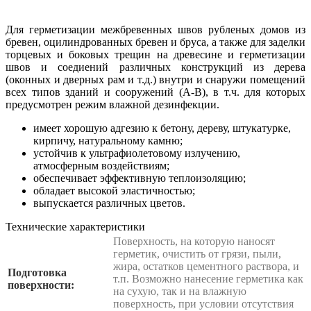
Для герметизации межбревенных швов рубленых домов из
бревен, оцилиндрованных бревен и бруса, а также для заделки
торцевых и боковых трещин на древесине и герметизации
швов и соедиений различных конструкций из дерева
(оконных и дверных рам и т.д.) внутри и снаружи помещений
всех типов зданий и сооружений (А-В), в т.ч. для которых
предусмотрен режим влажной дезинфекции.
имеет хорошую адгезию к бетону, дереву, штукатурке,
кирпичу, натуральному камню;
устойчив к ультрафиолетовому излучению,
атмосферным воздействиям;
обеспечивает эффективную теплоизоляцию;
обладает высокой эластичностью;
выпускается различных цветов.
Технические характеристики
Поверхность, на которую наносят
герметик, очистить от грязи, пыли,
жира, остатков цементного раствора, и
Подготовка
т.п. Возможно нанесение герметика как
поверхности:
на сухую, так и на влажную
поверхность, при условии отсутствия