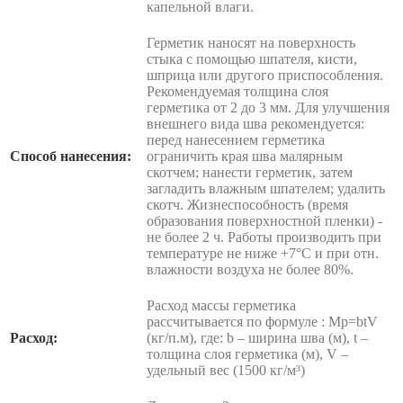
капельной влаги.
Герметик наносят на поверхность
стыка с помощью шпателя, кисти,
шприца или другого приспособления.
Рекомендуемая толщина слоя
герметика от 2 до 3 мм. Для улучшения
внешнего вида шва рекомендуется:
перед нанесением герметика
Способ нанесения:
ограничить края шва малярным
скотчем; нанести герметик, затем
загладить влажным шпателем; удалить
скотч. Жизнеспособность (время
образования поверхностной пленки) -
не более 2 ч. Работы производить при
температуре не ниже +7°С и при отн.
влажности воздуха не более 80%.
Расход массы герметика
рассчитывается по формуле : Mp=btV
Расход:
(кг/п.м), где: b – ширина шва (м), t –
толщина слоя герметика (м), V –
удельный вес (1500 кг/м³)