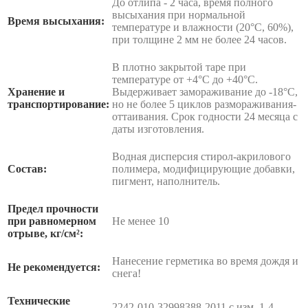
До отлипа - 2 часа, время полного
высыхания при нормальной
Время высыхания:
температуре и влажности (20°С, 60%),
при толщине 2 мм не более 24 часов.
В плотно закрытой таре при
температуре от +4°С до +40°С.
Хранение и
Выдерживает замораживание до -18°С,
транспортирование:
но не более 5 циклов размораживания-
оттаивания. Срок годности 24 месяца с
даты изготовления.
Водная дисперсия стирол-акрилового
Состав:
полимера, модифицирующие добавки,
пигмент, наполнитель.
Предел прочности
при равномерном
Не менее 10
отрыве, кг/см²:
Нанесение герметика во время дождя и
Не рекомендуется:
снега!
Технические
2242-010-32998388-2011 с изм. 1-4