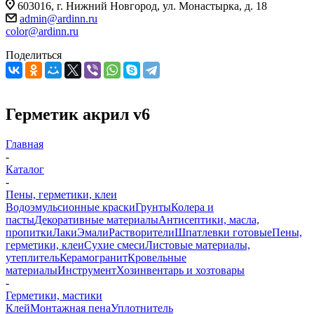
603016, г. Нижний Новгород, ул. Монастырка, д. 18
admin@ardinn.ru
color@ardinn.ru
Поделиться
Герметик акрил v6
Главная
-
Каталог
-
Пены, герметики, клеи
Водоэмульсионные краски
Грунты
Колера и
пасты
Декоративные материалы
Антисептики, масла,
пропитки
Лаки
Эмали
Растворители
Шпатлевки готовые
Пены,
герметики, клеи
Сухие смеси
Листовые материалы,
утеплитель
Керамогранит
Кровельные
материалы
Инструмент
Хозинвентарь и хозтовары
-
Герметики, мастики
Клей
Монтажная пена
Уплотнитель