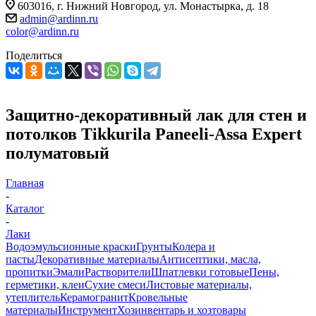
603016, г. Нижний Новгород, ул. Монастырка, д. 18
admin@ardinn.ru
color@ardinn.ru
Поделиться
Защитно-декоративный лак для стен и
потолков Tikkurila Paneeli-Assa Expert
полуматовый
Главная
-
Каталог
-
Лаки
Водоэмульсионные краски
Грунты
Колера и
пасты
Декоративные материалы
Антисептики, масла,
пропитки
Эмали
Растворители
Шпатлевки готовые
Пены,
герметики, клеи
Сухие смеси
Листовые материалы,
утеплитель
Керамогранит
Кровельные
материалы
Инструмент
Хозинвентарь и хозтовары