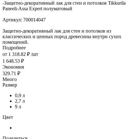
-
Защитно-декоративный лак для стен и потолков Tikkurila
Paneeli-Assa Expert полуматовый
Артикул:
700014047
Защитно-декоративный лак для стен и потолков из
классических и ценных пород древесины внутри сухих
помещений.
Подробнее
от
1 318.82 ₽
/шт
1 648.53 ₽
Экономия
329.71 ₽
Много
Размер
0,9 л
2,7 л
9 л
Цвет
Поделиться