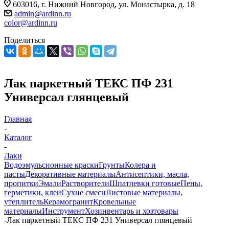
603016, г. Нижний Новгород, ул. Монастырка, д. 18
admin@ardinn.ru
color@ardinn.ru
Поделиться
Лак паркетный ТЕКС ПФ 231
Универсал глянцевый
Главная
-
Каталог
-
Лаки
Водоэмульсионные краски
Грунты
Колера и
пасты
Декоративные материалы
Антисептики, масла,
пропитки
Эмали
Растворители
Шпатлевки готовые
Пены,
герметики, клеи
Сухие смеси
Листовые материалы,
утеплитель
Керамогранит
Кровельные
материалы
Инструмент
Хозинвентарь и хозтовары
-
Лак паркетный ТЕКС ПФ 231 Универсал глянцевый