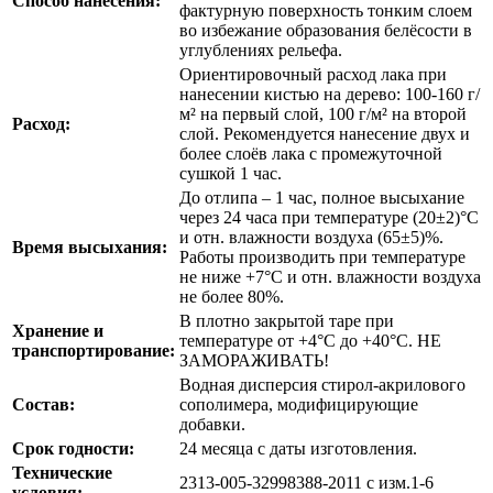
Способ нанесения:
фактурную поверхность тонким слоем
во избежание образования белёсости в
углублениях рельефа.
Ориентировочный расход лака при
нанесении кистью на дерево: 100-160 г/
м² на первый слой, 100 г/м² на второй
Расход:
слой. Рекомендуется нанесение двух и
более слоёв лака с промежуточной
сушкой 1 час.
До отлипа – 1 час, полное высыхание
через 24 часа при температуре (20±2)°С
и отн. влажности воздуха (65±5)%.
Время высыхания:
Работы производить при температуре
не ниже +7°С и отн. влажности воздуха
не более 80%.
В плотно закрытой таре при
Хранение и
температуре от +4°С до +40°С. НЕ
транспортирование:
ЗАМОРАЖИВАТЬ!
Водная дисперсия стирол-акрилового
Состав:
сополимера, модифицирующие
добавки.
Срок годности:
24 месяца с даты изготовления.
Технические
2313-005-32998388-2011 с изм.1-6
условия: