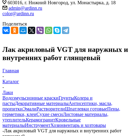
603016, г. Нижний Новгород, ул. Монастырка, д. 18
admin@ardinn.ru
color@ardinn.ru
Поделиться
Лак акриловый VGT для наружных и
внутренних работ глянцевый
Главная
-
Каталог
-
Лаки
Водоэмульсионные краски
Грунты
Колера и
пасты
Декоративные материалы
Антисептики, масла,
пропитки
Эмали
Растворители
Шпатлевки готовые
Пены,
герметики, клеи
Сухие смеси
Листовые материалы,
утеплитель
Керамогранит
Кровельные
материалы
Инструмент
Хозинвентарь и хозтовары
-
Лак акриловый VGT для наружных и внутренних работ