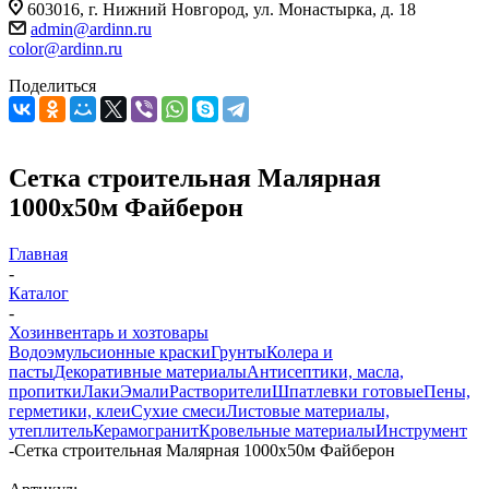
603016, г. Нижний Новгород, ул. Монастырка, д. 18
admin@ardinn.ru
color@ardinn.ru
Поделиться
Сетка строительная Малярная
1000х50м Файберон
Главная
-
Каталог
-
Хозинвентарь и хозтовары
Водоэмульсионные краски
Грунты
Колера и
пасты
Декоративные материалы
Антисептики, масла,
пропитки
Лаки
Эмали
Растворители
Шпатлевки готовые
Пены,
герметики, клеи
Сухие смеси
Листовые материалы,
утеплитель
Керамогранит
Кровельные материалы
Инструмент
-
Сетка строительная Малярная 1000х50м Файберон