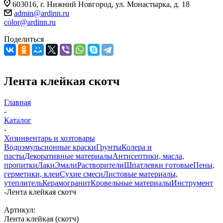
603016, г. Нижний Новгород, ул. Монастырка, д. 18
admin@ardinn.ru
color@ardinn.ru
Поделиться
Лента клейкая скотч
Главная
-
Каталог
-
Хозинвентарь и хозтовары
Водоэмульсионные краски
Грунты
Колера и
пасты
Декоративные материалы
Антисептики, масла,
пропитки
Лаки
Эмали
Растворители
Шпатлевки готовые
Пены,
герметики, клеи
Сухие смеси
Листовые материалы,
утеплитель
Керамогранит
Кровельные материалы
Инструмент
-
Лента клейкая скотч
Артикул:
Лента клейкая (скотч)