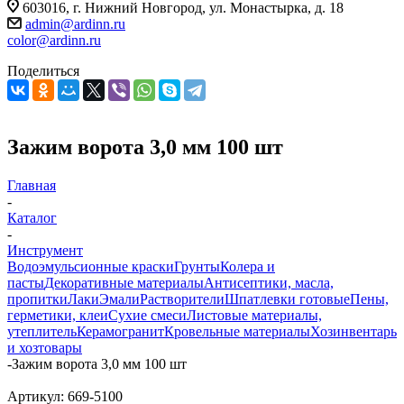
603016, г. Нижний Новгород, ул. Монастырка, д. 18
admin@ardinn.ru
color@ardinn.ru
Поделиться
Зажим ворота 3,0 мм 100 шт
Главная
-
Каталог
-
Инструмент
Водоэмульсионные краски
Грунты
Колера и
пасты
Декоративные материалы
Антисептики, масла,
пропитки
Лаки
Эмали
Растворители
Шпатлевки готовые
Пены,
герметики, клеи
Сухие смеси
Листовые материалы,
утеплитель
Керамогранит
Кровельные материалы
Хозинвентарь
и хозтовары
-
Зажим ворота 3,0 мм 100 шт
Артикул:
669-5100