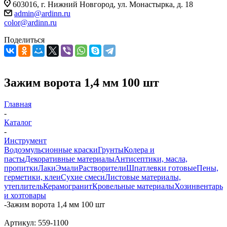
603016, г. Нижний Новгород, ул. Монастырка, д. 18
admin@ardinn.ru
color@ardinn.ru
Поделиться
Зажим ворота 1,4 мм 100 шт
Главная
-
Каталог
-
Инструмент
Водоэмульсионные краски
Грунты
Колера и
пасты
Декоративные материалы
Антисептики, масла,
пропитки
Лаки
Эмали
Растворители
Шпатлевки готовые
Пены,
герметики, клеи
Сухие смеси
Листовые материалы,
утеплитель
Керамогранит
Кровельные материалы
Хозинвентарь
и хозтовары
-
Зажим ворота 1,4 мм 100 шт
Артикул:
559-1100