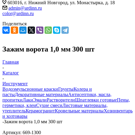
603016, г. Нижний Новгород, ул. Монастырка, д. 18
admin@ardinn.ru
color@ardinn.ru
Поделиться
Зажим ворота 1,0 мм 300 шт
Главная
-
Каталог
-
Инструмент
Водоэмульсионные краски
Грунты
Колера и
пасты
Декоративные материалы
Антисептики, масла,
пропитки
Лаки
Эмали
Растворители
Шпатлевки готовые
Пены,
герметики, клеи
Сухие смеси
Листовые материалы,
утеплитель
Керамогранит
Кровельные материалы
Хозинвентарь
и хозтовары
-
Зажим ворота 1,0 мм 300 шт
Артикул:
669-1300