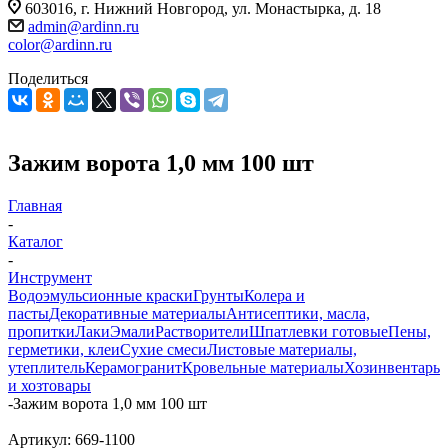
603016, г. Нижний Новгород, ул. Монастырка, д. 18
admin@ardinn.ru
color@ardinn.ru
Поделиться
Зажим ворота 1,0 мм 100 шт
Главная
-
Каталог
-
Инструмент
Водоэмульсионные краски
Грунты
Колера и
пасты
Декоративные материалы
Антисептики, масла,
пропитки
Лаки
Эмали
Растворители
Шпатлевки готовые
Пены,
герметики, клеи
Сухие смеси
Листовые материалы,
утеплитель
Керамогранит
Кровельные материалы
Хозинвентарь
и хозтовары
-
Зажим ворота 1,0 мм 100 шт
Артикул:
669-1100