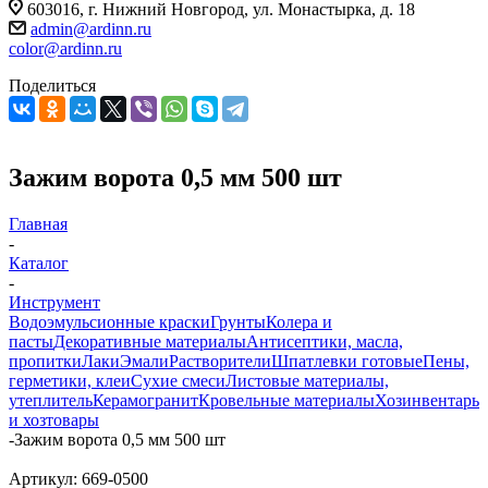
603016, г. Нижний Новгород, ул. Монастырка, д. 18
admin@ardinn.ru
color@ardinn.ru
Поделиться
Зажим ворота 0,5 мм 500 шт
Главная
-
Каталог
-
Инструмент
Водоэмульсионные краски
Грунты
Колера и
пасты
Декоративные материалы
Антисептики, масла,
пропитки
Лаки
Эмали
Растворители
Шпатлевки готовые
Пены,
герметики, клеи
Сухие смеси
Листовые материалы,
утеплитель
Керамогранит
Кровельные материалы
Хозинвентарь
и хозтовары
-
Зажим ворота 0,5 мм 500 шт
Артикул:
669-0500