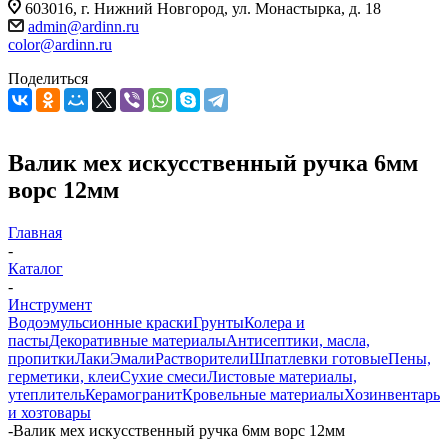
603016, г. Нижний Новгород, ул. Монастырка, д. 18
admin@ardinn.ru
color@ardinn.ru
Поделиться
Валик мех искусственный ручка 6мм
ворс 12мм
Главная
-
Каталог
-
Инструмент
Водоэмульсионные краски
Грунты
Колера и
пасты
Декоративные материалы
Антисептики, масла,
пропитки
Лаки
Эмали
Растворители
Шпатлевки готовые
Пены,
герметики, клеи
Сухие смеси
Листовые материалы,
утеплитель
Керамогранит
Кровельные материалы
Хозинвентарь
и хозтовары
-
Валик мех искусственный ручка 6мм ворс 12мм