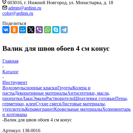
603016, г. Нижний Новгород, ул. Монастырка, д. 18
admin@ardinn.ru
color@ardinn.ru
Поделиться
Валик для швов обоев 4 см конус
Главная
-
Каталог
-
Инструмент
Водоэмульсионные краски
Грунты
Колера и
пасты
Декоративные материалы
Антисептики, масла,
пропитки
Лаки
Эмали
Растворители
Шпатлевки готовые
Пены,
герметики, клеи
Сухие смеси
Листовые материалы,
утеплитель
Керамогранит
Кровельные материалы
Хозинвентарь
и хозтовары
-
Валик для швов обоев 4 см конус
Артикул:
138-0016