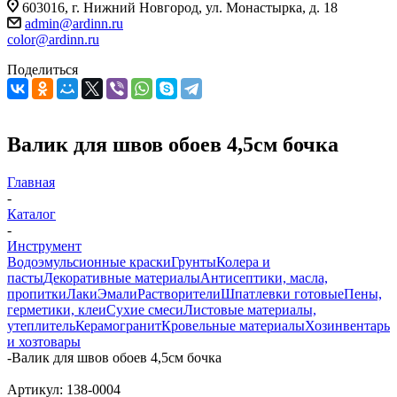
603016, г. Нижний Новгород, ул. Монастырка, д. 18
admin@ardinn.ru
color@ardinn.ru
Поделиться
Валик для швов обоев 4,5см бочка
Главная
-
Каталог
-
Инструмент
Водоэмульсионные краски
Грунты
Колера и
пасты
Декоративные материалы
Антисептики, масла,
пропитки
Лаки
Эмали
Растворители
Шпатлевки готовые
Пены,
герметики, клеи
Сухие смеси
Листовые материалы,
утеплитель
Керамогранит
Кровельные материалы
Хозинвентарь
и хозтовары
-
Валик для швов обоев 4,5см бочка
Артикул:
138-0004