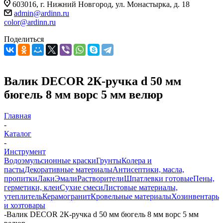
603016, г. Нижний Новгород, ул. Монастырка, д. 18
admin@ardinn.ru
color@ardinn.ru
Поделиться
Валик DECOR 2К-ручка d 50 мм
бюгель 8 мм ворс 5 мм велюр
Главная
-
Каталог
-
Инструмент
Водоэмульсионные краски
Грунты
Колера и
пасты
Декоративные материалы
Антисептики, масла,
пропитки
Лаки
Эмали
Растворители
Шпатлевки готовые
Пены,
герметики, клеи
Сухие смеси
Листовые материалы,
утеплитель
Керамогранит
Кровельные материалы
Хозинвентарь
и хозтовары
-
Валик DECOR 2К-ручка d 50 мм бюгель 8 мм ворс 5 мм