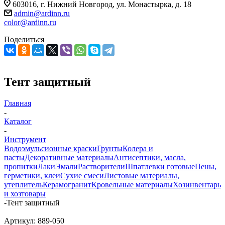
603016, г. Нижний Новгород, ул. Монастырка, д. 18
admin@ardinn.ru
color@ardinn.ru
Поделиться
Тент защитный
Главная
-
Каталог
-
Инструмент
Водоэмульсионные краски
Грунты
Колера и
пасты
Декоративные материалы
Антисептики, масла,
пропитки
Лаки
Эмали
Растворители
Шпатлевки готовые
Пены,
герметики, клеи
Сухие смеси
Листовые материалы,
утеплитель
Керамогранит
Кровельные материалы
Хозинвентарь
и хозтовары
-
Тент защитный
Артикул:
889-050