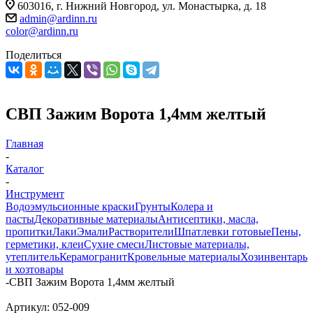
603016, г. Нижний Новгород, ул. Монастырка, д. 18
admin@ardinn.ru
color@ardinn.ru
Поделиться
СВП Зажим Ворота 1,4мм желтый
Главная
-
Каталог
-
Инструмент
Водоэмульсионные краски
Грунты
Колера и
пасты
Декоративные материалы
Антисептики, масла,
пропитки
Лаки
Эмали
Растворители
Шпатлевки готовые
Пены,
герметики, клеи
Сухие смеси
Листовые материалы,
утеплитель
Керамогранит
Кровельные материалы
Хозинвентарь
и хозтовары
-
СВП Зажим Ворота 1,4мм желтый
Артикул:
052-009