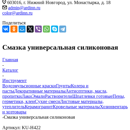
603016, г. Нижний Новгород, ул. Монастырка, д. 18
admin@ardinn.ru
color@ardinn.ru
Поделиться
Смазка универсальная силиконовая
Главная
-
Каталог
-
Инструмент
Водоэмульсионные краски
Грунты
Колера и
пасты
Декоративные материалы
Антисептики, масла,
пропитки
Лаки
Эмали
Растворители
Шпатлевки готовые
Пены,
герметики, клеи
Сухие смеси
Листовые материалы,
утеплитель
Керамогранит
Кровельные материалы
Хозинвентарь
и хозтовары
-
Смазка универсальная силиконовая
Артикул:
KU-H422