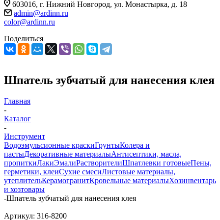
603016, г. Нижний Новгород, ул. Монастырка, д. 18
admin@ardinn.ru
color@ardinn.ru
Поделиться
Шпатель зубчатый для нанесения клея
Главная
-
Каталог
-
Инструмент
Водоэмульсионные краски
Грунты
Колера и
пасты
Декоративные материалы
Антисептики, масла,
пропитки
Лаки
Эмали
Растворители
Шпатлевки готовые
Пены,
герметики, клеи
Сухие смеси
Листовые материалы,
утеплитель
Керамогранит
Кровельные материалы
Хозинвентарь
и хозтовары
-
Шпатель зубчатый для нанесения клея
Артикул:
316-8200