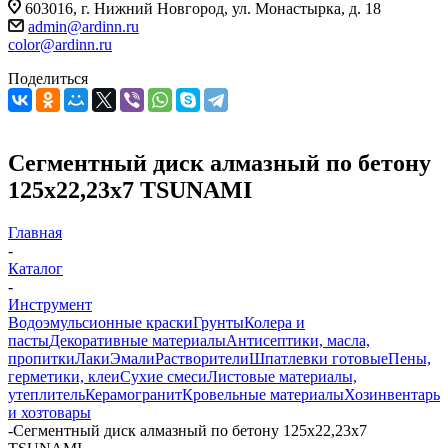
603016, г. Нижний Новгород, ул. Монастырка, д. 18
admin@ardinn.ru
color@ardinn.ru
Поделиться
Сегментный диск алмазный по бетону
125х22,23х7 TSUNAMI
Главная
-
Каталог
-
Инструмент
Водоэмульсионные краски
Грунты
Колера и
пасты
Декоративные материалы
Антисептики, масла,
пропитки
Лаки
Эмали
Растворители
Шпатлевки готовые
Пены,
герметики, клеи
Сухие смеси
Листовые материалы,
утеплитель
Керамогранит
Кровельные материалы
Хозинвентарь
и хозтовары
-
Сегментный диск алмазный по бетону 125х22,23х7