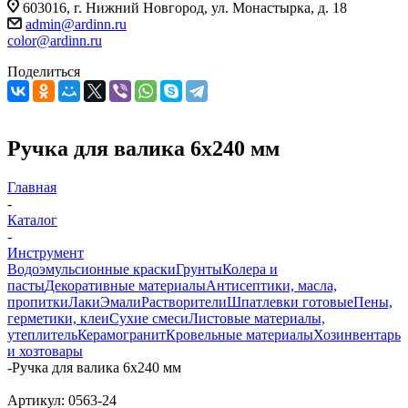
603016, г. Нижний Новгород, ул. Монастырка, д. 18
admin@ardinn.ru
color@ardinn.ru
Поделиться
Ручка для валика 6x240 мм
Главная
-
Каталог
-
Инструмент
Водоэмульсионные краски
Грунты
Колера и
пасты
Декоративные материалы
Антисептики, масла,
пропитки
Лаки
Эмали
Растворители
Шпатлевки готовые
Пены,
герметики, клеи
Сухие смеси
Листовые материалы,
утеплитель
Керамогранит
Кровельные материалы
Хозинвентарь
и хозтовары
-
Ручка для валика 6x240 мм
Артикул:
0563-24