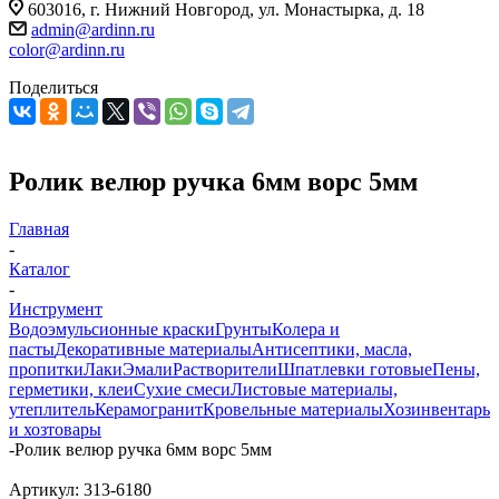
603016, г. Нижний Новгород, ул. Монастырка, д. 18
admin@ardinn.ru
color@ardinn.ru
Поделиться
Ролик велюр ручка 6мм ворс 5мм
Главная
-
Каталог
-
Инструмент
Водоэмульсионные краски
Грунты
Колера и
пасты
Декоративные материалы
Антисептики, масла,
пропитки
Лаки
Эмали
Растворители
Шпатлевки готовые
Пены,
герметики, клеи
Сухие смеси
Листовые материалы,
утеплитель
Керамогранит
Кровельные материалы
Хозинвентарь
и хозтовары
-
Ролик велюр ручка 6мм ворс 5мм
Артикул:
313-6180