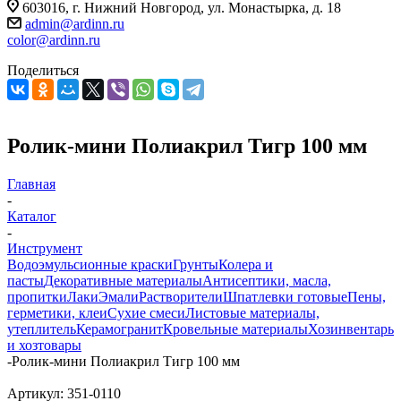
603016, г. Нижний Новгород, ул. Монастырка, д. 18
admin@ardinn.ru
color@ardinn.ru
Поделиться
Ролик-мини Полиакрил Тигр 100 мм
Главная
-
Каталог
-
Инструмент
Водоэмульсионные краски
Грунты
Колера и
пасты
Декоративные материалы
Антисептики, масла,
пропитки
Лаки
Эмали
Растворители
Шпатлевки готовые
Пены,
герметики, клеи
Сухие смеси
Листовые материалы,
утеплитель
Керамогранит
Кровельные материалы
Хозинвентарь
и хозтовары
-
Ролик-мини Полиакрил Тигр 100 мм
Артикул:
351-0110