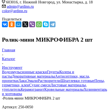
603016, г. Нижний Новгород, ул. Монастырка, д. 18
admin@ardinn.ru
color@ardinn.ru
Поделиться
Ролик-мини МИКРОФИБРА 2 шт
Главная
-
Каталог
-
Инструмент
Водоэмульсионные краски
Грунты
Колера и
пасты
Декоративные материалы
Антисептики, масла,
пропитки
Лаки
Эмали
Растворители
Шпатлевки готовые
Пены,
герметики, клеи
Сухие смеси
Листовые материалы,
утеплитель
Керамогранит
Кровельные материалы
Хозинвентарь
и хозтовары
-
Ролик-мини МИКРОФИБРА 2 шт
Артикул:
250-0050