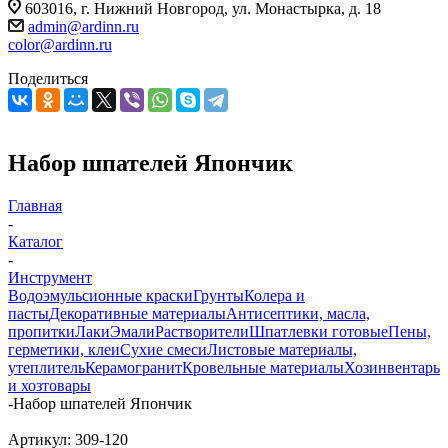
603016, г. Нижний Новгород, ул. Монастырка, д. 18
admin@ardinn.ru
color@ardinn.ru
Поделиться
Набор шпателей Япончик
Главная
-
Каталог
-
Инструмент
Водоэмульсионные краски
Грунты
Колера и
пасты
Декоративные материалы
Антисептики, масла,
пропитки
Лаки
Эмали
Растворители
Шпатлевки готовые
Пены,
герметики, клеи
Сухие смеси
Листовые материалы,
утеплитель
Керамогранит
Кровельные материалы
Хозинвентарь
и хозтовары
-
Набор шпателей Япончик
Артикул:
309-120