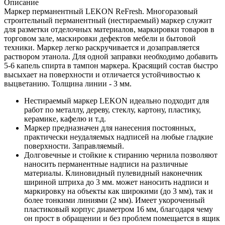
Описание
Маркер перманентный LEKON ReFresh. Многоразовый
строительный перманентный (нестираемый) маркер служит
для разметки отделочных материалов, маркировки товаров в
торговом зале, маскировки дефектов мебели и бытовой
техники. Маркер легко раскручивается и дозаправляется
раствором этанола. Для одной заправки необходимо добавить
5-6 капель спирта в тампон маркера. Красящий состав быстро
высыхает на поверхности и отличается устойчивостью к
выцветанию. Толщина линии - 3 мм.
Нестираемый маркер LEKON идеально подходит для
работ по металлу, дереву, стеклу, картону, пластику,
керамике, кафелю и т.д.
Маркер предназначен для нанесения постоянных,
практически неудаляемых надписей на любые гладкие
поверхности. Заправляемый.
Долговечные и стойкие к стиранию чернила позволяют
наносить перманентные надписи на различные
материалы. Клиновидный пулевидный наконечник
шириной штриха до 3 мм. может наносить надписи и
маркировку на объекты как широкими (до 3 мм), так и
более тонкими линиями (2 мм). Имеет укороченный
пластиковый корпус диаметром 16 мм, благодаря чему
он прост в обращении и без проблем помещается в ящик