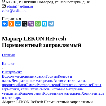
603016, г. Нижний Новгород, ул. Монастырка, д. 18
admin@ardinn.ru
color@ardinn.ru
Поделиться
Маркер LEKON ReFresh
Перманентный заправляемый
Главная
-
Каталог
-
Инструмент
Водоэмульсионные краски
Грунты
Колера и
пасты
Декоративные материалы
Антисептики, масла,
пропитки
Лаки
Эмали
Растворители
Шпатлевки готовые
Пены,
герметики, клеи
Сухие смеси
Листовые материалы,
утеплитель
Керамогранит
Кровельные материалы
Хозинвентарь
и хозтовары
-
Маркер LEKON ReFresh Перманентный заправляемый