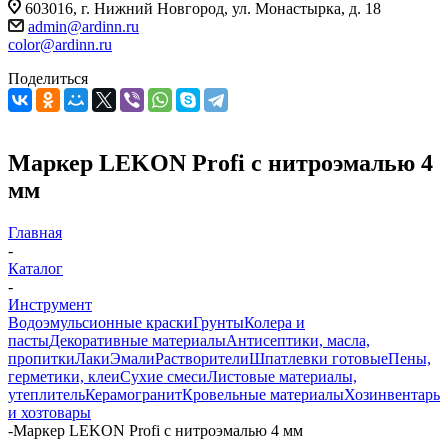
603016, г. Нижний Новгород, ул. Монастырка, д. 18
admin@ardinn.ru
color@ardinn.ru
Поделиться
Маркер LEKON Profi с нитроэмалью 4
мм
Главная
-
Каталог
-
Инструмент
Водоэмульсионные краски
Грунты
Колера и
пасты
Декоративные материалы
Антисептики, масла,
пропитки
Лаки
Эмали
Растворители
Шпатлевки готовые
Пены,
герметики, клеи
Сухие смеси
Листовые материалы,
утеплитель
Керамогранит
Кровельные материалы
Хозинвентарь
и хозтовары
-
Маркер LEKON Profi с нитроэмалью 4 мм