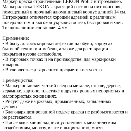
Маркер-краска строительный LEKON Profi с нитроэмалью.
Маркер-краска LEKON - красящий состав на нитро-основе,
помещенный в прочный алюминиевый корпус длиной 14 см.
Нитрокраска отличается хорошей адгезией к различным
поверхностям и высокой укрывистостью, быстро высыхает.
Толщина линии составляет 4 мм.
Применение:
• В быту: для маскировки дефектов на обуви, корпусах
бытовой техники и мебели, а также для реставрации
покрытия кузова автомобиля.
• В торговых точках и на производстве: для маркировки
товаров.
• В творчестве: для росписи предметов искусства.
Преимущества:
• Маркер оставляет четкий след на металле, стекле, дереве,
керамике, картоне, пластике и других ровных непористых и
малопористых основаниях.
• Рисует даже на ржавых, промасленных, запыленных
деталях.
• Благодаря дозированной подаче краска не разбрызгивается и
не растекается.
• После высыхания надписи устойчивы к механическим
воздействиям, морозу, влаге и выцветанию, могут