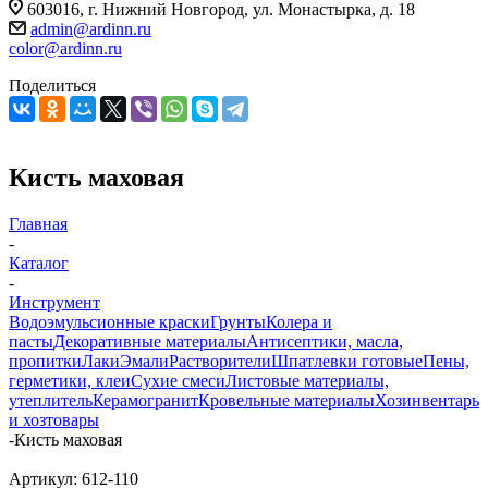
603016, г. Нижний Новгород, ул. Монастырка, д. 18
admin@ardinn.ru
color@ardinn.ru
Поделиться
Кисть маховая
Главная
-
Каталог
-
Инструмент
Водоэмульсионные краски
Грунты
Колера и
пасты
Декоративные материалы
Антисептики, масла,
пропитки
Лаки
Эмали
Растворители
Шпатлевки готовые
Пены,
герметики, клеи
Сухие смеси
Листовые материалы,
утеплитель
Керамогранит
Кровельные материалы
Хозинвентарь
и хозтовары
-
Кисть маховая
Артикул:
612-110