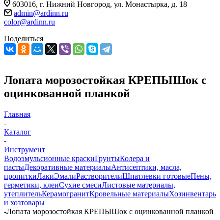
603016, г. Нижний Новгород, ул. Монастырка, д. 18
admin@ardinn.ru
color@ardinn.ru
Поделиться
Лопата морозостойкая КРЕПЫШок с
оцинкованной планкой
Главная
-
Каталог
-
Инструмент
Водоэмульсионные краски
Грунты
Колера и
пасты
Декоративные материалы
Антисептики, масла,
пропитки
Лаки
Эмали
Растворители
Шпатлевки готовые
Пены,
герметики, клеи
Сухие смеси
Листовые материалы,
утеплитель
Керамогранит
Кровельные материалы
Хозинвентарь
и хозтовары
-
Лопата морозостойкая КРЕПЫШок с оцинкованной планкой