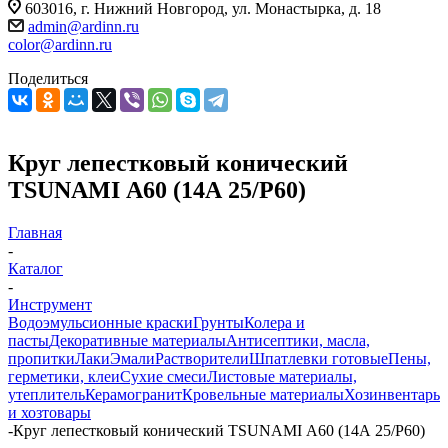
603016, г. Нижний Новгород, ул. Монастырка, д. 18
admin@ardinn.ru
color@ardinn.ru
Поделиться
Круг лепестковый конический
TSUNAMI А60 (14А 25/Р60)
Главная
-
Каталог
-
Инструмент
Водоэмульсионные краски
Грунты
Колера и
пасты
Декоративные материалы
Антисептики, масла,
пропитки
Лаки
Эмали
Растворители
Шпатлевки готовые
Пены,
герметики, клеи
Сухие смеси
Листовые материалы,
утеплитель
Керамогранит
Кровельные материалы
Хозинвентарь
и хозтовары
-
Круг лепестковый конический TSUNAMI А60 (14А 25/Р60)