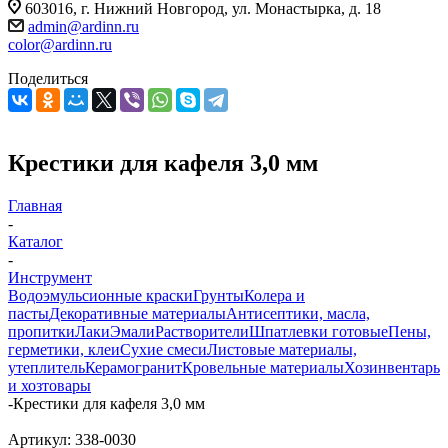
603016, г. Нижний Новгород, ул. Монастырка, д. 18
admin@ardinn.ru
color@ardinn.ru
Поделиться
Крестики для кафеля 3,0 мм
Главная
-
Каталог
-
Инструмент
Водоэмульсионные краски
Грунты
Колера и
пасты
Декоративные материалы
Антисептики, масла,
пропитки
Лаки
Эмали
Растворители
Шпатлевки готовые
Пены,
герметики, клеи
Сухие смеси
Листовые материалы,
утеплитель
Керамогранит
Кровельные материалы
Хозинвентарь
и хозтовары
-
Крестики для кафеля 3,0 мм
Артикул:
338-0030