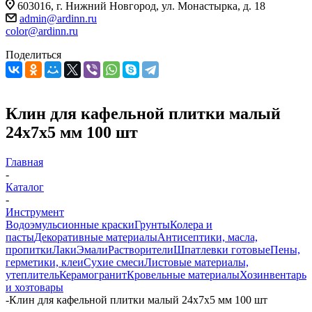
603016, г. Нижний Новгород, ул. Монастырка, д. 18
admin@ardinn.ru
color@ardinn.ru
Поделиться
Клин для кафельной плитки малый
24х7х5 мм 100 шт
Главная
-
Каталог
-
Инструмент
Водоэмульсионные краски
Грунты
Колера и
пасты
Декоративные материалы
Антисептики, масла,
пропитки
Лаки
Эмали
Растворители
Шпатлевки готовые
Пены,
герметики, клеи
Сухие смеси
Листовые материалы,
утеплитель
Керамогранит
Кровельные материалы
Хозинвентарь
и хозтовары
-
Клин для кафельной плитки малый 24х7х5 мм 100 шт