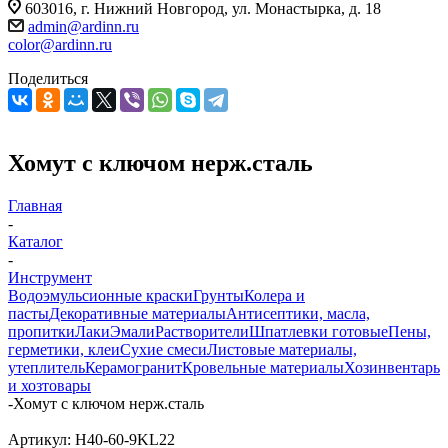
603016, г. Нижний Новгород, ул. Монастырка, д. 18
admin@ardinn.ru
color@ardinn.ru
Поделиться
Хомут с ключом нерж.сталь
Главная
-
Каталог
-
Инструмент
Водоэмульсионные краски
Грунты
Колера и
пасты
Декоративные материалы
Антисептики, масла,
пропитки
Лаки
Эмали
Растворители
Шпатлевки готовые
Пены,
герметики, клеи
Сухие смеси
Листовые материалы,
утеплитель
Керамогранит
Кровельные материалы
Хозинвентарь
и хозтовары
-
Хомут с ключом нерж.сталь
Артикул:
H40-60-9KL22